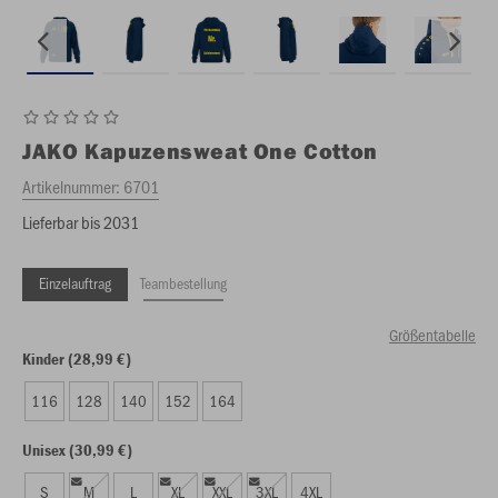
JAKO
Kapuzensweat One Cotton
Artikelnummer:
6701
Lieferbar bis 2031
Einzelauftrag
Teambestellung
Größentabelle
Kinder (28,99 €)
116
128
140
152
164
Unisex (30,99 €)
S
M
L
XL
XXL
3XL
4XL