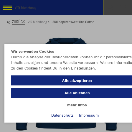
VfR Mehrhoog
ZURÜCK
VfR Mehrhoog
JAKO Kapuzensweat One Cotton
Wir verwenden Cookies
Durch die Analyse der Besucherdaten können wir dir personalisierte
Inhalte anzeigen und unsere Website verbessern. Weitere Informati
zu den Cookies findest Du in den Einstellungen.
Alle akzeptieren
Alle ablehnen
mehr Infos
Datenschutz
Impressum