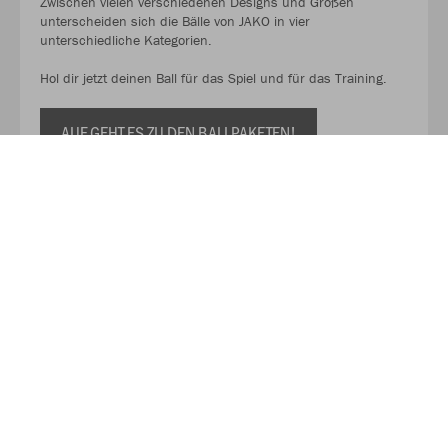
Zwischen vielen verschiedenen Designs und Größen
unterscheiden sich die Bälle von JAKO in vier
unterschiedliche Kategorien.
Hol dir jetzt deinen Ball für das Spiel und für das Training.
AUF GEHT ES ZU DEN BALLPAKETEN!
Kaufe Deinen Geschenkgutschein zum Verschenken!
Mit unserem Gutschein schenkst du Flexibilität, Qualität und
eine große Auswahl. So kann der oder die Beschenkte selbst