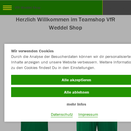
VfR Weddel Shop
Herzlich Willkommen im Teamshop VfR
Weddel Shop
Wir verwenden Cookies
Nachhaltig
Farbe
Durch die Analyse der Besucherdaten können wir dir personalisierte
Inhalte anzeigen und unsere Website verbessern. Weitere Informati
zu den Cookies findest Du in den Einstellungen.
Alle akzeptieren
Alle ablehnen
mehr Infos
Datenschutz
Impressum