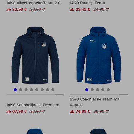
JAKO Allwetterjacke Team 2.0
JAKO Rainzip Team
ab 32,99 €
39,99 €
ab 29,49 €
34,99 €
JAKO Coachjacke Team mit
JAKO Softshelljacke Premium
Kapuze
ab 67,99 €
89,99 €
ab 74,99 €
99,99 €