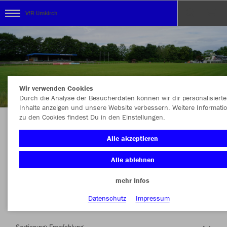
VfR Umkirch
Wir verwenden Cookies
Durch die Analyse der Besucherdaten können wir dir personalisierte
Inhalte anzeigen und unsere Website verbessern. Weitere Informati
zu den Cookies findest Du in den Einstellungen.
Herzlich Willkommen im Teamshop VfR
Alle akzeptieren
Umkirch
Alle ablehnen
mehr Infos
Nachhaltig
Farbe
Datenschutz
Impressum