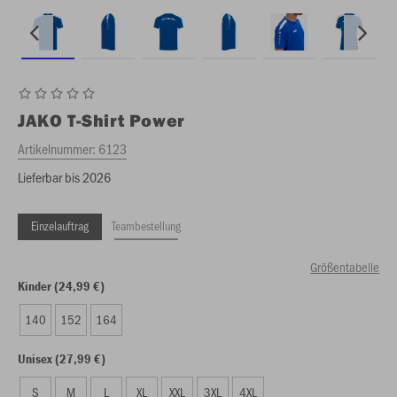
JAKO
T-Shirt Power
Artikelnummer:
6123
Lieferbar bis 2026
Einzelauftrag
Teambestellung
Größentabelle
Kinder (24,99 €)
140
152
164
Unisex (27,99 €)
S
M
L
XL
XXL
3XL
4XL