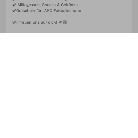
✔️ Mittagessen, Snacks & Getränke
✔️Gutschein für JAKO Fußballschuhe
Wir freuen uns auf dich! 🫵🏼
JAKO FUSSBALL CAMP 2026
Über JAKO
Aus der Garage zum führenden Teamsport-Ausrüster. Die