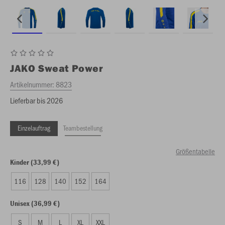
JAKO
Sweat Power
Artikelnummer:
8823
Lieferbar bis 2026
Einzelauftrag
Teambestellung
Größentabelle
Kinder (33,99 €)
116
128
140
152
164
Unisex (36,99 €)
S
M
L
XL
XXL