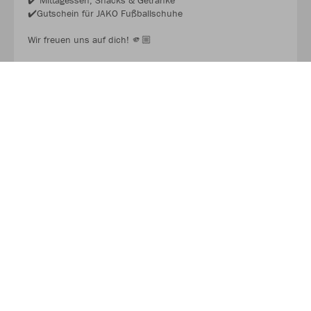
✔️ Mittagessen, Snacks & Getränke
✔️Gutschein für JAKO Fußballschuhe
Wir freuen uns auf dich! 🫵🏼
JAKO FUSSBALL CAMP 2026
Über JAKO
Aus der Garage zum führenden Teamsport-Ausrüster. Die
Erfolgsgeschichte von JAKO beginnt 1989 und dauert bis