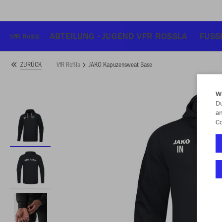
ABTEILUNG - JUGEND VFR ROSSLA
FUSS
VfR Roßla
VfR Roßla
JAKO Kapuzensweat Base
ZURÜCK
W
Du
an
Co