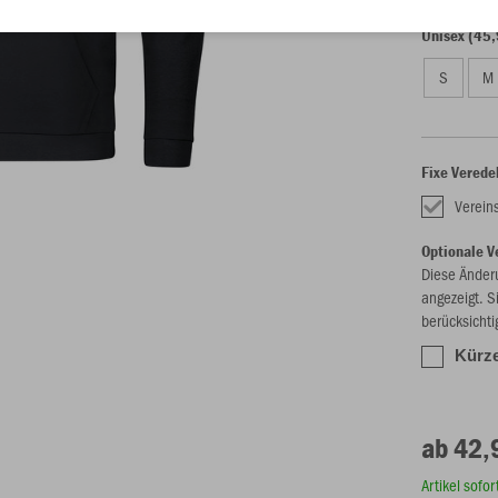
Unisex (45,
S
M
Fixe Verede
Verein
Optionale V
Diese Änder
angezeigt. S
berücksichti
Kürze
ab 42,
Artikel sofo