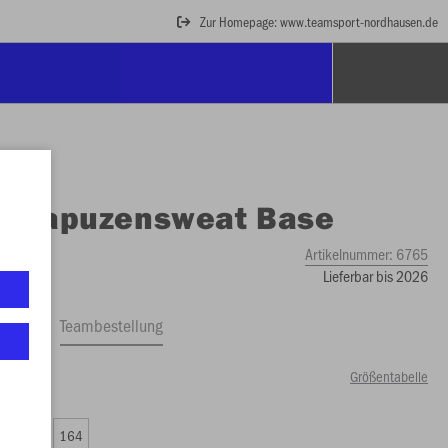
Zur Homepage: www.teamsport-nordhausen.de
O
Kapuzensweat Base
Artikelnummer:
6765
Lieferbar bis 2026
ftrag
Teambestellung
Größentabelle
99 €)
0
152
164