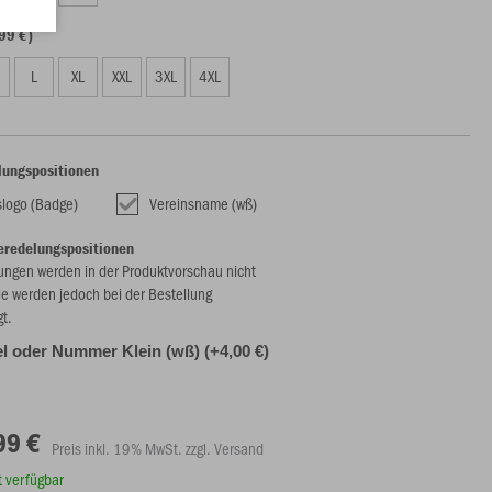
99 €)
L
XL
XXL
3XL
4XL
lungspositionen
slogo (Badge)
Vereinsname (wß)
eredelungspositionen
ungen werden in der Produktvorschau nicht
ie werden jedoch bei der Bestellung
gt.
l oder Nummer Klein (wß) (+4,00 €)
99 €
Preis inkl. 19% MwSt. zzgl. Versand
rt verfügbar