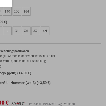
00 €)
8
140
152
164
00 €)
L
XL
XXL
3XL
4XL
eredelungspositionen
ungen werden in der Produktvorschau nicht
ie werden jedoch bei der Bestellung
gt.
ogo (gelb) (+4,50 €)
alen/ kl. Nummer (weiß) (+3,50 €)
00 €
39,99 €
Preis inkl. 19% MwSt. zzgl. Versand