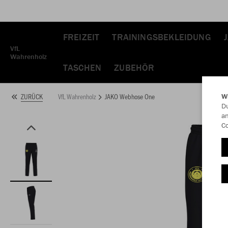
FREIZEIT
TRAININGSBEKLEIDUNG
VfL
Wahrenholz
TASCHEN
ZUBEHÖR
VfL Wahrenholz
JAKO Webhose One
ZURÜCK
W
Du
an
Co