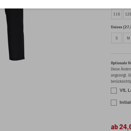
Kinder (24,
116
12
Unisex (27,
S
M
Optionale V
Diese Änder
angezeigt. S
berücksichti
VfL L
Initi
ab 24,