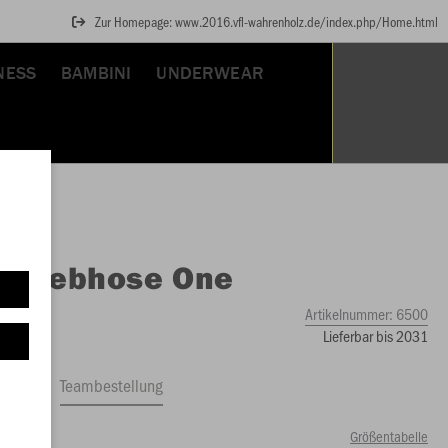
Zur Homepage: www.2016.vfl-wahrenholz.de/index.php/Home.html
NESS
BAMBINI
UNDERWEAR
O
Webhose One
Artikelnummer:
6500
Lieferbar bis 2031
ftrag
Teambestellung
Größentabelle