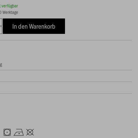
rt verfügbar
10 Werktage
In den Warenkorb
ng