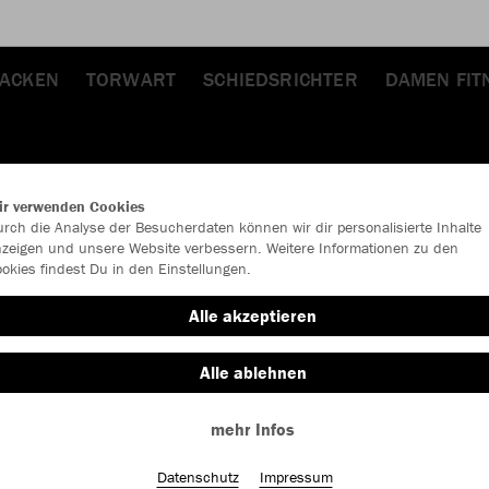
JACKEN
TORWART
SCHIEDSRICHTER
DAMEN FIT
ir verwenden Cookies
rch die Analyse der Besucherdaten können wir dir personalisierte Inhalte
zeigen und unsere Website verbessern. Weitere Informationen zu den
okies findest Du in den Einstellungen.
JAK
Alle akzeptieren
Alle ablehnen
Einzelau
mehr Infos
Datenschutz
Impressum