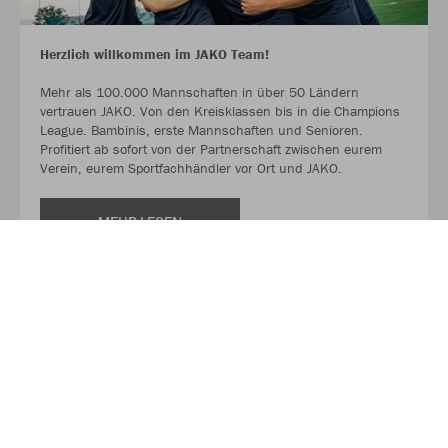
Herzlich willkommen im JAKO Team!
Mehr als 100.000 Mannschaften in über 50 Ländern
vertrauen JAKO. Von den Kreisklassen bis in die Champions
League. Bambinis, erste Mannschaften und Senioren.
Profitiert ab sofort von der Partnerschaft zwischen eurem
Verein, eurem Sportfachhändler vor Ort und JAKO.
MEHR LESEN