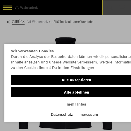
VfL Wahrenholz
ZURÜCK
VfL Wahrenholz
JAKO Tracksuit Jacke Wardrobe
Wir verwenden Cookies
Durch die Analyse der Besucherdaten können wir dir personalisierte
Inhalte anzeigen und unsere Website verbessern. Weitere Informati
zu den Cookies findest Du in den Einstellungen.
Alle akzeptieren
Alle ablehnen
mehr Infos
Datenschutz
Impressum