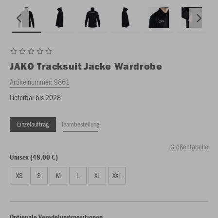
JAKO
Tracksuit Jacke Wardrobe
Artikelnummer:
9861
Lieferbar bis 2028
Einzelauftrag
Teambestellung
Größentabelle
Unisex (48,00 €)
XS
S
M
L
XL
XXL
Optionale Veredelungspositionen