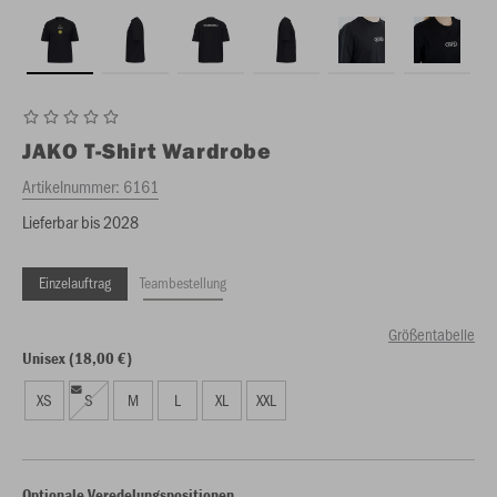
JAKO
T-Shirt Wardrobe
Artikelnummer:
6161
Lieferbar bis 2028
Einzelauftrag
Teambestellung
Größentabelle
Unisex (18,00 €)
XS
S
M
L
XL
XXL
Optionale Veredelungspositionen