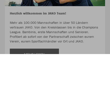
Herzlich willkommen im JAKO Team!
Mehr als 100.000 Mannschaften in über 50 Ländern
vertrauen JAKO. Von den Kreisklassen bis in die Champions
League. Bambinis, erste Mannschaften und Senioren.
Profitiert ab sofort von der Partnerschaft zwischen eurem
Verein, eurem Sportfachhändler vor Ort und JAKO.
MEHR LESEN