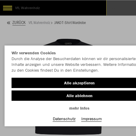
VfL Wahrenholz
ZURÜCK
VfL Wahrenholz
JAKO T-Shirt Wardrobe
Wir verwenden Cookies
Durch die Analyse der Besucherdaten können wir dir personalisierte
Inhalte anzeigen und unsere Website verbessern. Weitere Informati
zu den Cookies findest Du in den Einstellungen.
Alle akzeptieren
Alle ablehnen
mehr Infos
Datenschutz
Impressum