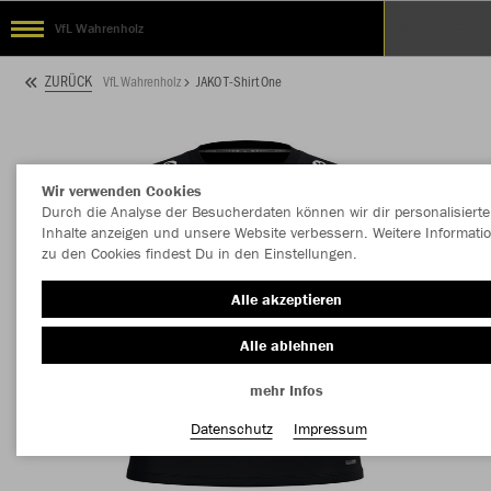
VfL Wahrenholz
ZURÜCK
VfL Wahrenholz
JAKO T-Shirt One
Wir verwenden Cookies
Durch die Analyse der Besucherdaten können wir dir personalisierte
Inhalte anzeigen und unsere Website verbessern. Weitere Informati
zu den Cookies findest Du in den Einstellungen.
Alle akzeptieren
Alle ablehnen
mehr Infos
Datenschutz
Impressum