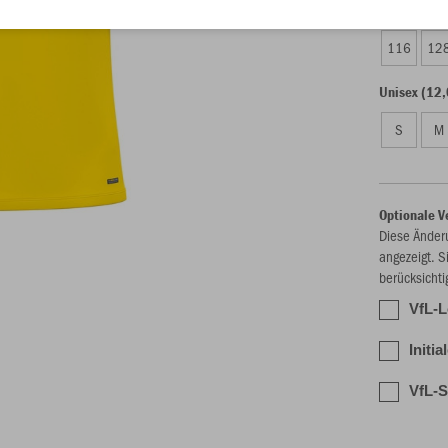
Kinder (11,
116
12
Unisex (12,
S
M
Optionale V
Diese Änder
angezeigt. S
berücksichti
VfL-L
Initi
VfL-S