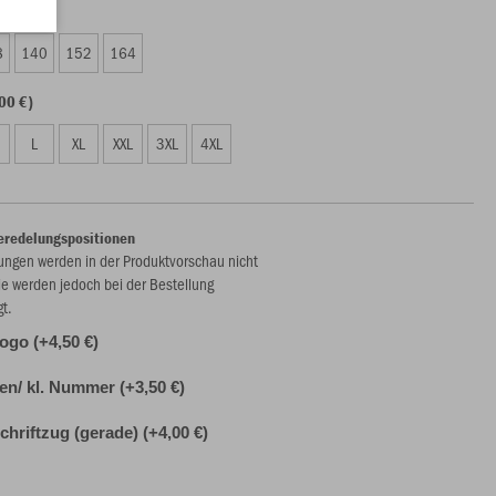
00 €)
8
140
152
164
00 €)
L
XL
XXL
3XL
4XL
eredelungspositionen
ungen werden in der Produktvorschau nicht
ie werden jedoch bei der Bestellung
gt.
ogo (+4,50 €)
alen/ kl. Nummer (+3,50 €)
chriftzug (gerade) (+4,00 €)