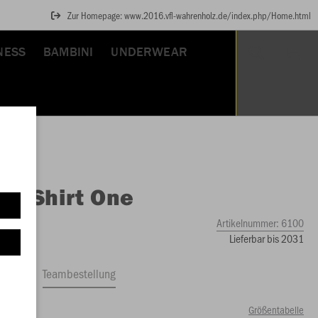
Zur Homepage: www.2016.vfl-wahrenholz.de/index.php/Home.html
NESS
BAMBINI
UNDERWEAR
O
T-Shirt One
Artikelnummer:
6100
Lieferbar bis 2031
ftrag
Teambestellung
Größentabelle