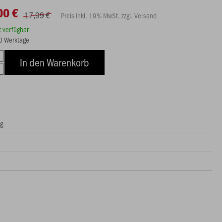
00 €
17,99 €
Preis inkl. 19% MwSt. zzgl. Versand
rt verfügbar
10 Werktage
In den Warenkorb
ng