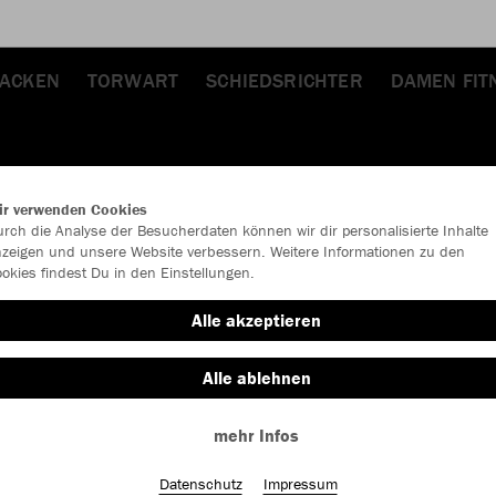
JACKEN
TORWART
SCHIEDSRICHTER
DAMEN FIT
ir verwenden Cookies
rch die Analyse der Besucherdaten können wir dir personalisierte Inhalte
zeigen und unsere Website verbessern. Weitere Informationen zu den
okies findest Du in den Einstellungen.
JAK
Alle akzeptieren
Alle ablehnen
Einzelau
mehr Infos
Datenschutz
Impressum