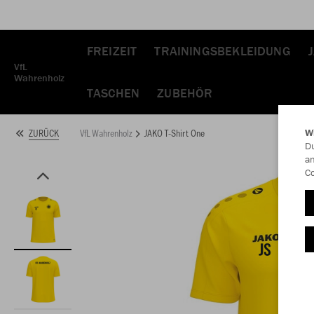
FREIZEIT
TRAININGSBEKLEIDUNG
VfL
Wahrenholz
TASCHEN
ZUBEHÖR
VfL Wahrenholz
JAKO T-Shirt One
ZURÜCK
W
Du
an
Co