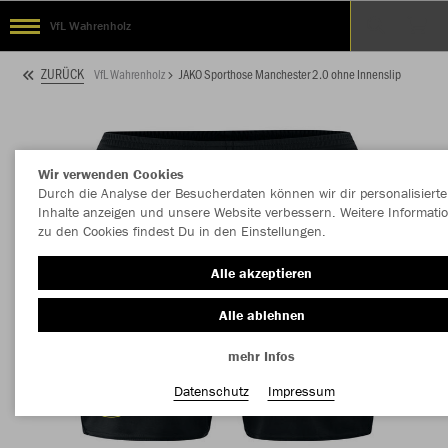
VfL Wahrenholz
ZURÜCK
VfL Wahrenholz
JAKO Sporthose Manchester 2.0 ohne Innenslip
Wir verwenden Cookies
Durch die Analyse der Besucherdaten können wir dir personalisierte
Inhalte anzeigen und unsere Website verbessern. Weitere Informati
zu den Cookies findest Du in den Einstellungen.
Alle akzeptieren
Alle ablehnen
mehr Infos
Datenschutz
Impressum