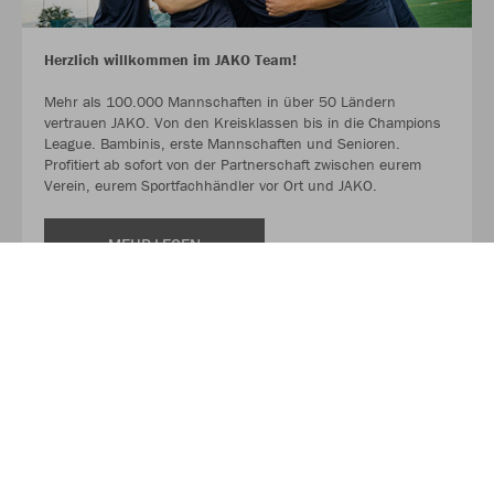
Herzlich willkommen im JAKO Team!
Mehr als 100.000 Mannschaften in über 50 Ländern
vertrauen JAKO. Von den Kreisklassen bis in die Champions
League. Bambinis, erste Mannschaften und Senioren.
Profitiert ab sofort von der Partnerschaft zwischen eurem
Verein, eurem Sportfachhändler vor Ort und JAKO.
MEHR LESEN