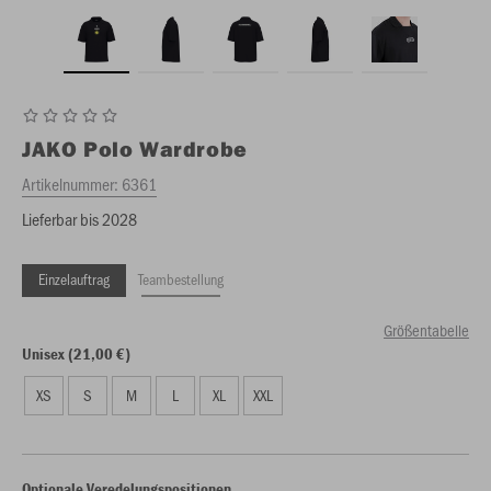
JAKO
Polo Wardrobe
Artikelnummer:
6361
Lieferbar bis 2028
Einzelauftrag
Teambestellung
Größentabelle
Unisex (21,00 €)
XS
S
M
L
XL
XXL
Optionale Veredelungspositionen