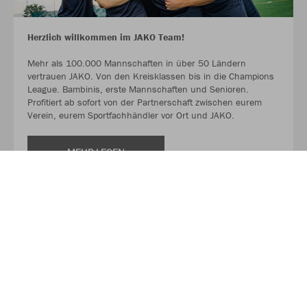
Herzlich willkommen im JAKO Team!
Mehr als 100.000 Mannschaften in über 50 Ländern
vertrauen JAKO. Von den Kreisklassen bis in die Champions
League. Bambinis, erste Mannschaften und Senioren.
Profitiert ab sofort von der Partnerschaft zwischen eurem
Verein, eurem Sportfachhändler vor Ort und JAKO.
MEHR LESEN