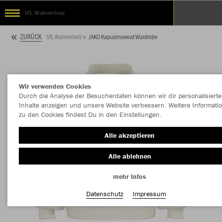
VfL Wahrenholz
ZURÜCK
VfL Wahrenholz
JAKO Kapuzensweat Wardrobe
Wir verwenden Cookies
Durch die Analyse der Besucherdaten können wir dir personalisierte
Inhalte anzeigen und unsere Website verbessern. Weitere Informati
zu den Cookies findest Du in den Einstellungen.
Alle akzeptieren
Alle ablehnen
mehr Infos
Datenschutz
Impressum