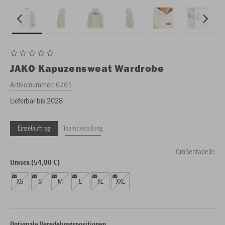
JAKO
Kapuzensweat Wardrobe
Artikelnummer:
6761
Lieferbar bis 2028
Einzelauftrag
Teambestellung
Größentabelle
Unisex (54,00 €)
XS
S
M
L
XL
XXL
Optionale Veredelungspositionen