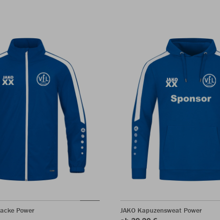
jacke Power
JAKO Kapuzensweat Power