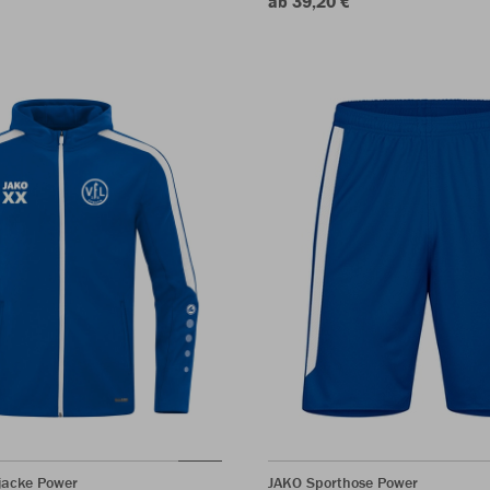
ab 39,20 €
jacke Power
JAKO Sporthose Power