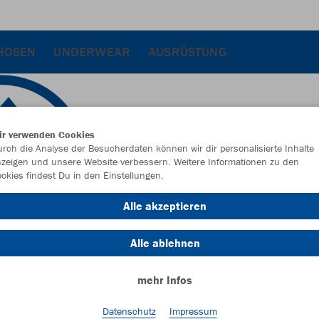
HOSEN
UNDERWEAR
AUSRÜSTUNG
ir verwenden Cookies
rch die Analyse der Besucherdaten können wir dir personalisierte Inhalte
zeigen und unsere Website verbessern. Weitere Informationen zu den
okies findest Du in den Einstellungen.
Alle akzeptieren
Alle ablehnen
mehr Infos
Farbe
Datenschutz
Impressum