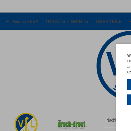
TRIKOTS / SHIRTS
OBERTEILE
VfL Senden 38 e.V.
W
Du
an
Co
Nachhaltig