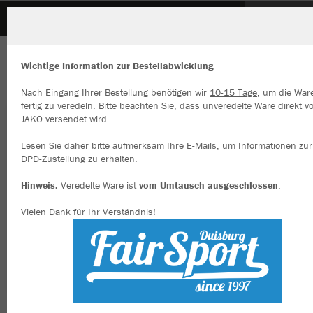
VFL Rhede
ZURÜCK
VFL Rhede
JAKO Trikot Iconic kurzarm
Wichtige Information zur Bestellabwicklung
Nach Eingang Ihrer Bestellung benötigen wir
10-15 Tage
, um die War
fertig zu veredeln. Bitte beachten Sie, dass
unveredelte
Ware direkt v
JAKO versendet wird.
Wir verwenden Cookies
Durch die Analyse der Besucherdaten können wir dir personalisierte
Lesen Sie daher bitte aufmerksam Ihre E-Mails, um
Informationen zur
Inhalte anzeigen und unsere Website verbessern. Weitere Informati
DPD-Zustellung
zu erhalten.
zu den Cookies findest Du in den Einstellungen.
Hinweis:
Veredelte Ware ist
vom Umtausch ausgeschlossen
.
Alle akzeptieren
Vielen Dank für Ihr Verständnis!
Alle ablehnen
mehr Infos
Datenschutz
Impressum