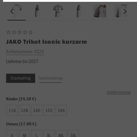
JAKO
Trikot Iconic kurzarm
Artikelnummer:
4224
Lieferbar bis 2027
Einzelauftrag
Teambestellung
Größentabelle
Kinder (14,50 €)
116
128
140
152
164
Unisex (17,00 €)
S
M
L
XL
XXL
3XL