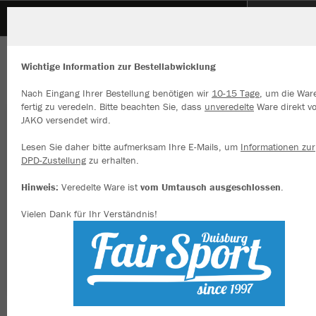
VFL Rhede
ZURÜCK
VFL Rhede
JAKO Freizeitjacke Classico
Wichtige Information zur Bestellabwicklung
Nach Eingang Ihrer Bestellung benötigen wir
10-15 Tage
, um die War
fertig zu veredeln. Bitte beachten Sie, dass
unveredelte
Ware direkt v
JAKO versendet wird.
Wir verwenden Cookies
Durch die Analyse der Besucherdaten können wir dir personalisierte
Lesen Sie daher bitte aufmerksam Ihre E-Mails, um
Informationen zur
Inhalte anzeigen und unsere Website verbessern. Weitere Informati
DPD-Zustellung
zu erhalten.
zu den Cookies findest Du in den Einstellungen.
Hinweis:
Veredelte Ware ist
vom Umtausch ausgeschlossen
.
Alle akzeptieren
Vielen Dank für Ihr Verständnis!
Alle ablehnen
mehr Infos
Datenschutz
Impressum