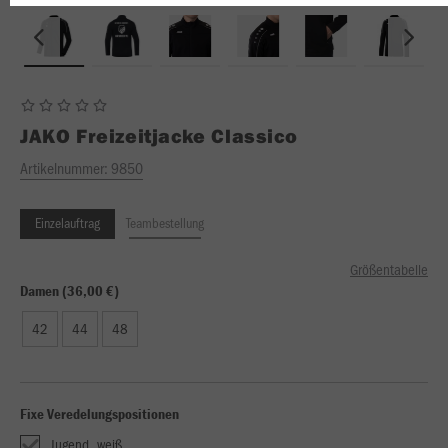
JAKO
Freizeitjacke Classico
Artikelnummer:
9850
Einzelauftrag
Teambestellung
Größentabelle
Damen (36,00 €)
42
44
48
Fixe Veredelungspositionen
Jugend_weiß