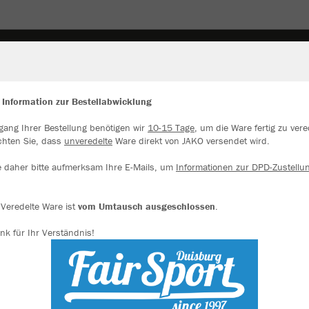
TWARE
SPIELBETRIEB / TRAINING
PRÄSENTATIO
 Information zur Bestellabwicklung
gang Ihrer Bestellung benötigen wir
10-15 Tage
, um die Ware fertig zu vere
ir verwenden Cookies
chten Sie, dass
unveredelte
Ware direkt von JAKO versendet wird.
JAK
rch die Analyse der Besucherdaten können wir dir personalisierte Inhalte
zeigen und unsere Website verbessern. Weitere Informationen zu den
e daher bitte aufmerksam Ihre E-Mails, um
Informationen zur DPD-Zustellu
okies findest Du in den Einstellungen.
steingrau
Alle akzeptieren
Veredelte Ware ist
vom Umtausch ausgeschlossen
.
nk für Ihr Verständnis!
Alle ablehnen
mehr Infos
Einzelau
Datenschutz
Impressum