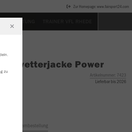
Zur Homepage: www.fairsport24.com
NSAUSRÜSTUNG
TRAINER VFL RHEDE
deln.
O
Allwetterjacke Power
ng
zu
Artikelnummer:
7423
Lieferbar bis 2026
ftrag
Teambestellung