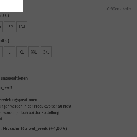
Größentabelle
50 €)
0
152
164
50 €)
L
XL
XXL
3XL
lungspositionen
n_weiß
eredelungspositionen
ungen werden in der Produktvorschau nicht
ie werden jedoch bei der Bestellung
gt.
 Nr. oder Kürzel_weiß (+4,00 €)