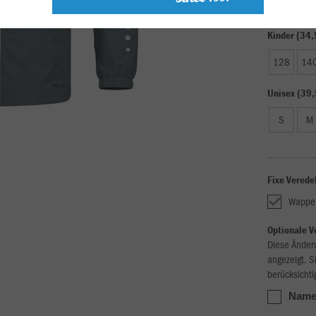
Kinder (34,
128
14
Unisex (39,
S
M
Fixe Verede
Wappe
Optionale V
Diese Änder
angezeigt. S
berücksichti
Name,