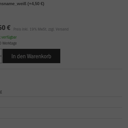
nsname_weiß (+4,50 €)
50 €
Preis inkl. 19% MwSt. zzgl. Versand
rt verfügbar
10 Werktage
In den Warenkorb
ng