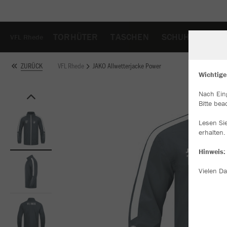
TORHÜTER
TASCHEN
SCHUHE
HAR
VFL Rhede
VFL Rhede
JAKO Allwetterjacke Power
ZURÜCK
Wichtige
Nach Ein
W
Bitte bea
Du
an
Lesen Si
Co
erhalten.
Hinweis:
Vielen Da