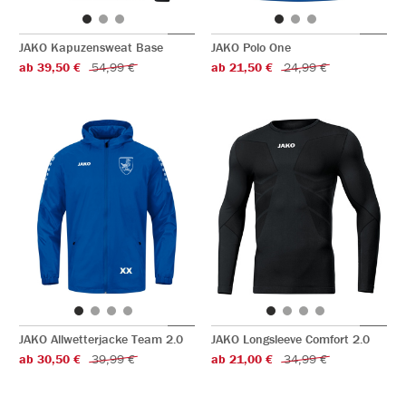
JAKO Kapuzensweat Base
JAKO Polo One
ab 39,50 €
54,99 €
ab 21,50 €
24,99 €
JAKO Allwetterjacke Team 2.0
JAKO Longsleeve Comfort 2.0
ab 30,50 €
39,99 €
ab 21,00 €
34,99 €