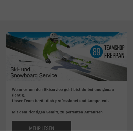
Wenn es um den Skiservice geht bist du bei uns genau
richtig.
Unser Team berät dich professionel und kompetent.
Mit dem richtigen Schliff, zu perfekten Abfahrten
MEHR LESEN