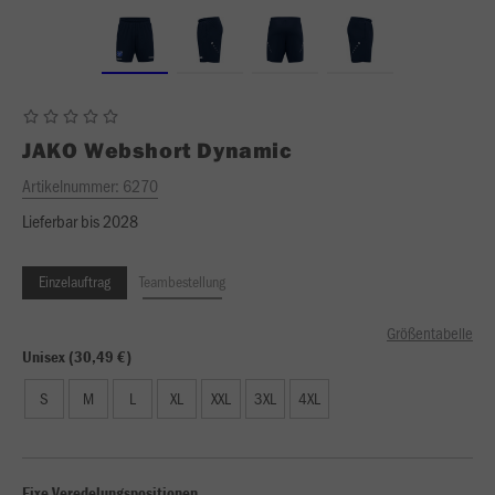
JAKO
Webshort Dynamic
Artikelnummer:
6270
Lieferbar bis 2028
Einzelauftrag
Teambestellung
Größentabelle
Unisex (30,49 €)
S
M
L
XL
XXL
3XL
4XL
Fixe Veredelungspositionen