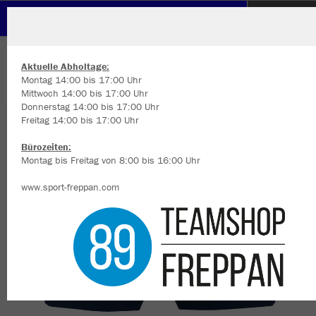
VfK Diedesheim 1902 e.V.
ZURÜCK
VfK Diedesheim 1902 e.V.
JAKO Webshort Dynamic
Aktuelle Abholtage:
Montag 14:00 bis 17:00 Uhr
Mittwoch 14:00 bis 17:00 Uhr
Donnerstag 14:00 bis 17:00 Uhr
Freitag 14:00 bis 17:00 Uhr
Wir verwenden Cookies
Durch die Analyse der Besucherdaten können wir dir personalisierte
Bürozeiten:
Inhalte anzeigen und unsere Website verbessern. Weitere Informati
Montag bis Freitag von 8:00 bis 16:00 Uhr
zu den Cookies findest Du in den Einstellungen.
www.sport-freppan.com
Alle akzeptieren
Alle ablehnen
mehr Infos
Datenschutz
Impressum