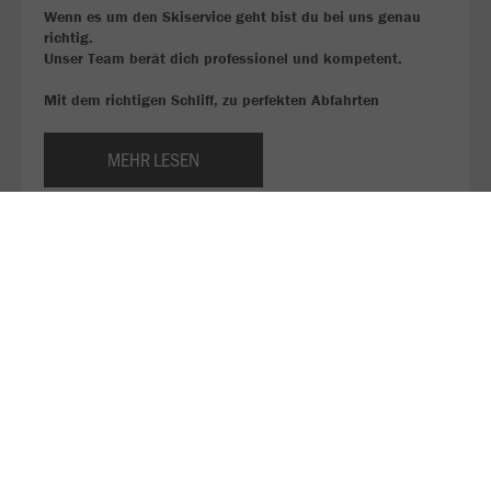
Wenn es um den Skiservice geht bist du bei uns genau
richtig.
Unser Team berät dich professionel und kompetent.
Mit dem richtigen Schliff, zu perfekten Abfahrten
MEHR LESEN
Hier findest du unsere Preisliste für die Wintersaison
2025/26!
Ski oder Snowborden, aber noch keine Ausrüstung?