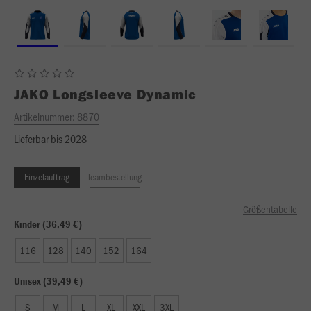
JAKO
Longsleeve Dynamic
Artikelnummer:
8870
Lieferbar bis 2028
Einzelauftrag
Teambestellung
Größentabelle
Kinder (36,49 €)
116
128
140
152
164
Unisex (39,49 €)
S
M
L
XL
XXL
3XL