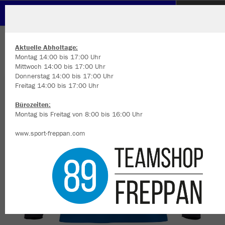
VfK Diedesheim 1902 e.V.
ZURÜCK
VfK Diedesheim 1902 e.V.
JAKO Longsleeve Dynamic
Aktuelle Abholtage:
Montag 14:00 bis 17:00 Uhr
Mittwoch 14:00 bis 17:00 Uhr
Donnerstag 14:00 bis 17:00 Uhr
Freitag 14:00 bis 17:00 Uhr
Wir verwenden Cookies
Durch die Analyse der Besucherdaten können wir dir personalisierte
Bürozeiten:
Inhalte anzeigen und unsere Website verbessern. Weitere Informati
Montag bis Freitag von 8:00 bis 16:00 Uhr
zu den Cookies findest Du in den Einstellungen.
www.sport-freppan.com
Alle akzeptieren
Alle ablehnen
mehr Infos
Datenschutz
Impressum