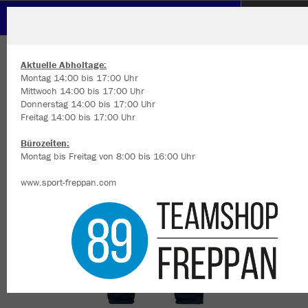
VfK Diedesheim 1902 e.V.
ZURÜCK
VfK Diedesheim 1902 e.V.
JAKO Freizeithose Dynamic
Aktuelle Abholtage:
Montag 14:00 bis 17:00 Uhr
Mittwoch 14:00 bis 17:00 Uhr
Donnerstag 14:00 bis 17:00 Uhr
Freitag 14:00 bis 17:00 Uhr
Wir verwenden Cookies
Durch die Analyse der Besucherdaten können wir dir personalisierte
Bürozeiten:
Inhalte anzeigen und unsere Website verbessern. Weitere Informati
Montag bis Freitag von 8:00 bis 16:00 Uhr
zu den Cookies findest Du in den Einstellungen.
www.sport-freppan.com
Alle akzeptieren
Alle ablehnen
mehr Infos
Datenschutz
Impressum