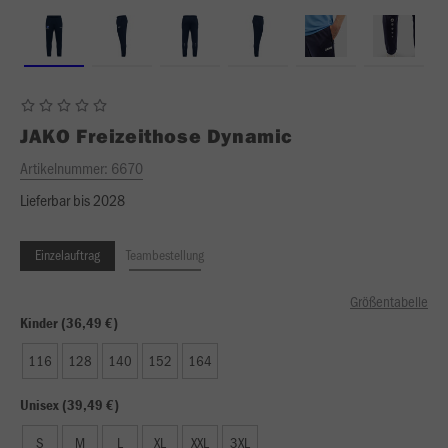
JAKO
Freizeithose Dynamic
Artikelnummer:
6670
Lieferbar bis 2028
Einzelauftrag
Teambestellung
Größentabelle
Kinder (36,49 €)
116
128
140
152
164
Unisex (39,49 €)
S
M
L
XL
XXL
3XL