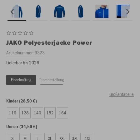
JAKO
Polyesterjacke Power
Artikelnummer:
9323
Lieferbar bis 2026
Einzelauftrag
Teambestellung
Größentabelle
Kinder (28,50 €)
116
128
140
152
164
Unisex (34,50 €)
S
M
L
XL
XXL
3XL
4XL