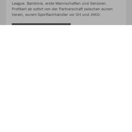
League. Bambinis, erste Mannschaften und Senioren.
Profitiert ab sofort von der Partnerschaft zwischen eurem
Verein, eurem Sportfachhändler vor Ort und JAKO.
MEHR LESEN
Über JAKO
Aus der Garage zum führenden Teamsport-Ausrüster. Die
Erfolgsgeschichte von JAKO beginnt 1989 und dauert bis
heute an. Seit der Gründung ist es das Ziel von JAKO, der