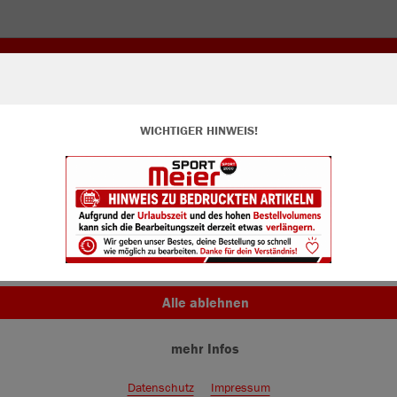
WICHTIGER HINWEIS!
ir verwenden Cookies
rch die Analyse der Besucherdaten können wir dir personalisierte Inhalte
zeigen und unsere Website verbessern. Weitere Informationen zu den
okies findest Du in den Einstellungen.
Alle akzeptieren
Alle ablehnen
mehr Infos
Farbe
Datenschutz
Impressum