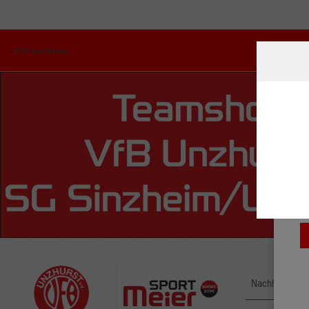
VfB Unzhurst
W
Du
an
Co
Nachhaltig