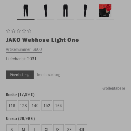
JAKO
Webhose Light One
Artikelnummer:
6600
Lieferbar bis 2031
Einzelauftrag
Teambestellung
Größentabelle
Kinder (17,99 €)
116
128
140
152
164
Unisex (20,99 €)
S
M
L
XL
XXL
3XL
4XL