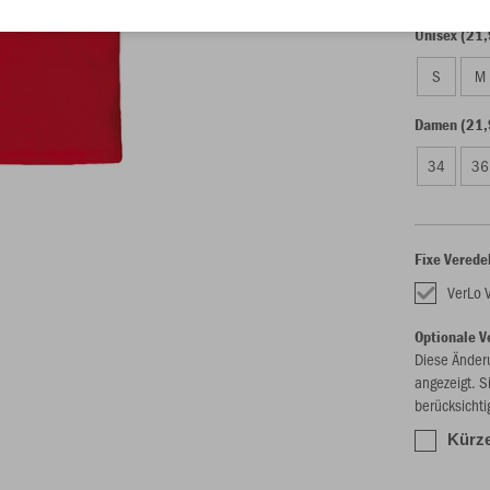
Unisex (21,
S
M
Damen (21,
34
36
Fixe Verede
VerLo 
Optionale V
Diese Änder
angezeigt. S
berücksichti
Kürze