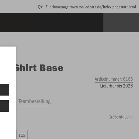
Zur Homepage: www.svsuedharz.de/index.php/start.html
O
T-Shirt Base
Artikelnummer:
6165
Lieferbar bis 2026
ftrag
Teambestellung
Größentabelle
79 €)
8
140
152