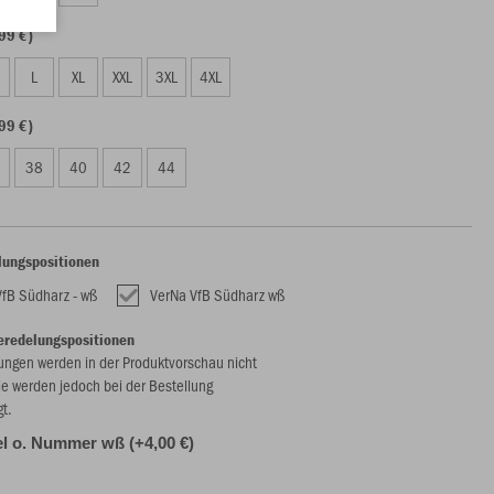
99 €)
L
XL
XXL
3XL
4XL
99 €)
38
40
42
44
lungspositionen
VfB Südharz - wß
VerNa VfB Südharz wß
eredelungspositionen
ungen werden in der Produktvorschau nicht
ie werden jedoch bei der Bestellung
gt.
l o. Nummer wß (+4,00 €)