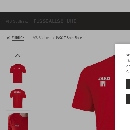
FUSSBALLSCHUHE
VfB Südharz
VfB Südharz
JAKO T-Shirt Base
ZURÜCK
W
Du
an
Co