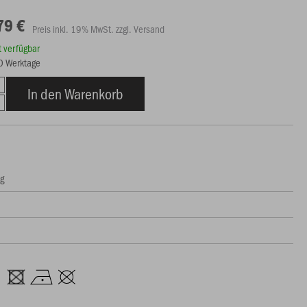
79 €
Preis inkl. 19% MwSt. zzgl. Versand
rt verfügbar
20 Werktage
In den Warenkorb
ng