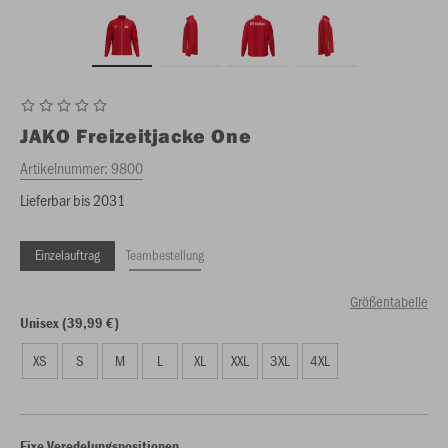
JAKO
Freizeitjacke One
Artikelnummer:
9800
Lieferbar bis 2031
Einzelauftrag
Teambestellung
Größentabelle
Unisex (39,99 €)
XS
S
M
L
XL
XXL
3XL
4XL
Fixe Veredelungspositionen