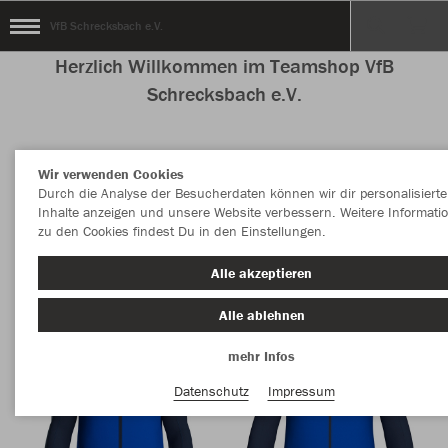
VfB Schrecksbach e.V.
Herzlich Willkommen im Teamshop VfB
Schrecksbach e.V.
Wir verwenden Cookies
Nachhaltig
Farbe
Durch die Analyse der Besucherdaten können wir dir personalisierte
Inhalte anzeigen und unsere Website verbessern. Weitere Informati
zu den Cookies findest Du in den Einstellungen.
Alle akzeptieren
Alle ablehnen
mehr Infos
Datenschutz
Impressum