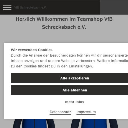
VfB Schrecksbach e.V.
Herzlich Willkommen im Teamshop VfB
Schrecksbach e.V.
Wir verwenden Cookies
Nachhaltig
Farbe
Durch die Analyse der Besucherdaten können wir dir personalisierte
Inhalte anzeigen und unsere Website verbessern. Weitere Informati
zu den Cookies findest Du in den Einstellungen.
Alle akzeptieren
Alle ablehnen
mehr Infos
Datenschutz
Impressum