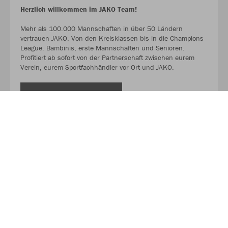
Herzlich willkommen im JAKO Team!
Mehr als 100.000 Mannschaften in über 50 Ländern
vertrauen JAKO. Von den Kreisklassen bis in die Champions
League. Bambinis, erste Mannschaften und Senioren.
Profitiert ab sofort von der Partnerschaft zwischen eurem
Verein, eurem Sportfachhändler vor Ort und JAKO.
MEHR LESEN
Über JAKO