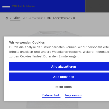
VFB Reicholzheim
ZURÜCK
VFB Reicholzheim
JAKO T-Shirt Comfort 2.0
Wir verwenden Cookies
Durch die Analyse der Besucherdaten können wir dir personalisierte
Inhalte anzeigen und unsere Website verbessern. Weitere Informati
zu den Cookies findest Du in den Einstellungen.
Alle akzeptieren
Alle ablehnen
mehr Infos
Datenschutz
Impressum