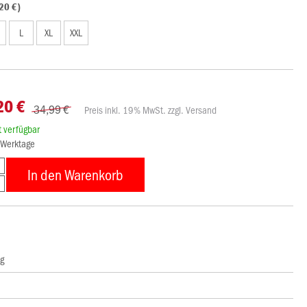
20 €)
L
XL
XXL
20 €
34,99 €
Preis inkl. 19% MwSt. zzgl. Versand
rt verfügbar
3 Werktage
In den Warenkorb
ng