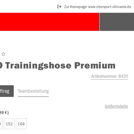
Zur Homepage: www.intersport-oltmanns.de
O
Trainingshose Premium
Artikelnummer:
8420
ftrag
Teambestellung
Größentabelle
20 €)
0
152
164