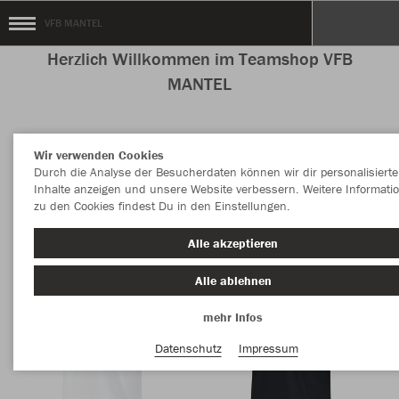
VFB MANTEL
Herzlich Willkommen im Teamshop VFB
MANTEL
Wir verwenden Cookies
Nachhaltig
Farbe
Durch die Analyse der Besucherdaten können wir dir personalisierte
Inhalte anzeigen und unsere Website verbessern. Weitere Informati
zu den Cookies findest Du in den Einstellungen.
Alle akzeptieren
Alle ablehnen
mehr Infos
Datenschutz
Impressum