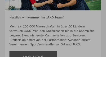
Herzlich willkommen im JAKO Team!
Mehr als 100.000 Mannschaften in über 50 Ländern
vertrauen JAKO. Von den Kreisklassen bis in die Champions
League. Bambinis, erste Mannschaften und Senioren.
Profitiert ab sofort von der Partnerschaft zwischen eurem
Verein, eurem Sportfachhändler vor Ort und JAKO.
MEHR LESEN