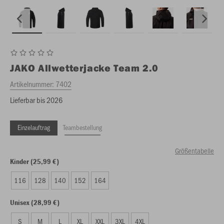
JAKO
Allwetterjacke Team 2.0
Artikelnummer:
7402
Lieferbar bis 2026
Einzelauftrag
Teambestellung
Größentabelle
Kinder (25,99 €)
116
128
140
152
164
Unisex (28,99 €)
S
M
L
XL
XXL
3XL
4XL