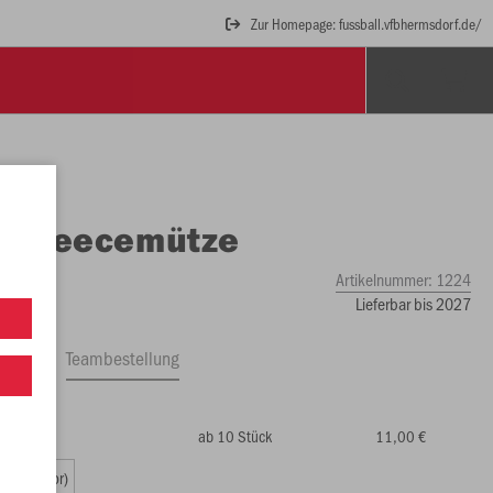
Zur Homepage: fussball.vfbhermsdorf.de/
O
Fleecemütze
Artikelnummer:
1224
Lieferbar bis 2027
ftrag
Teambestellung
ab 10 Stück
11,00 €
00 €)
2 (Senior)