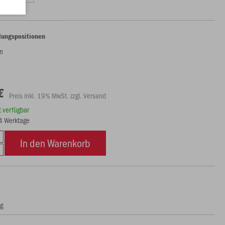
lungspositionen
n
€
Preis inkl. 19% MwSt. zzgl. Versand
rt verfügbar
14 Werktage
In den Warenkorb
ng