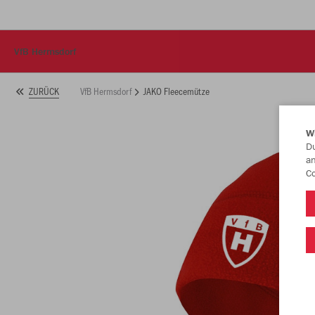
VfB Hermsdorf
VfB Hermsdorf
JAKO Fleecemütze
ZURÜCK
W
Du
an
Co