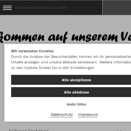
VfB Gorspen-Vahlsen e.V. von 1946
Wir verwenden Cookies
Durch die Analyse der Besucherdaten können wir dir personalisierte
Inhalte anzeigen und unsere Website verbessern. Weitere Informati
zu den Cookies findest Du in den Einstellungen.
Herzlich Willkommen im Teamshop VfB
Alle akzeptieren
Gorspen-Vahlsen e.V. von 1946
Alle ablehnen
mehr Infos
Nachhaltig
Farbe
Datenschutz
Impressum