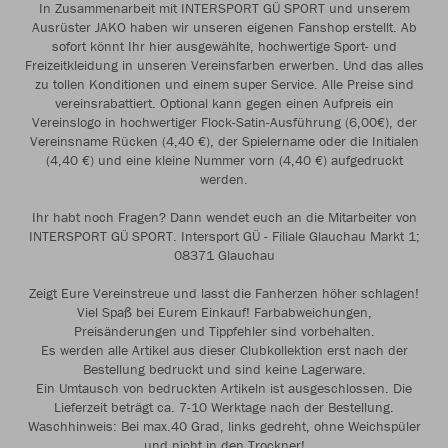
In Zusammenarbeit mit INTERSPORT GÜ SPORT und unserem
Ausrüster JAKO haben wir unseren eigenen Fanshop erstellt. Ab
sofort könnt Ihr hier ausgewählte, hochwertige Sport- und
Freizeitkleidung in unseren Vereinsfarben erwerben. Und das alles
zu tollen Konditionen und einem super Service. Alle Preise sind
vereinsrabattiert. Optional kann gegen einen Aufpreis ein
Vereinslogo in hochwertiger Flock-Satin-Ausführung (6,00€), der
Vereinsname Rücken (4,40 €), der Spielername oder die Initialen
(4,40 €) und eine kleine Nummer vorn (4,40 €) aufgedruckt
werden.
Ihr habt noch Fragen? Dann wendet euch an die Mitarbeiter von
INTERSPORT GÜ SPORT. Intersport GÜ - Filiale Glauchau Markt 1;
08371 Glauchau
Zeigt Eure Vereinstreue und lasst die Fanherzen höher schlagen!
Viel Spaß bei Eurem Einkauf! Farbabweichungen,
Preisänderungen und Tippfehler sind vorbehalten.
Es werden alle Artikel aus dieser Clubkollektion erst nach der
Bestellung bedruckt und sind keine Lagerware.
Ein Umtausch von bedruckten Artikeln ist ausgeschlossen. Die
Lieferzeit beträgt ca. 7-10 Werktage nach der Bestellung.
Waschhinweis: Bei max.40 Grad, links gedreht, ohne Weichspüler
und nicht in den Trockner!