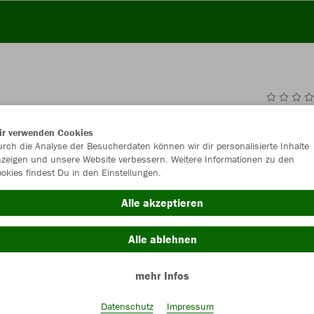
JAK
ir verwenden Cookies
rch die Analyse der Besucherdaten können wir dir personalisierte Inhalte
zeigen und unsere Website verbessern. Weitere Informationen zu den
okies findest Du in den Einstellungen.
Alle akzeptieren
Alle ablehnen
Einzelau
mehr Infos
Datenschutz
Impressum