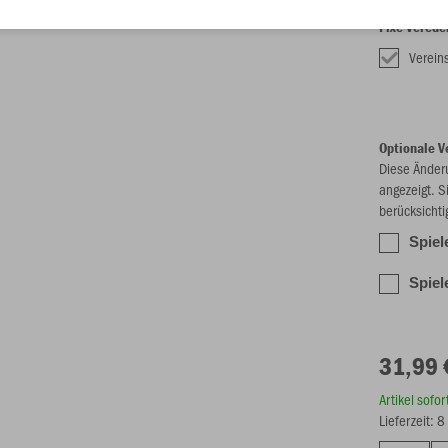
Fixe Verede
Verei
Optionale V
Diese Änder
angezeigt. S
berücksichti
Spiel
Spiel
31,99 
Artikel sofo
Lieferzeit: 