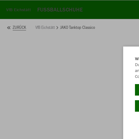
FUSSBALLSCHUHE
VfB Eichstätt
VfB Eichstätt
JAKO Tanktop Classico
ZURÜCK
W
Du
an
Co