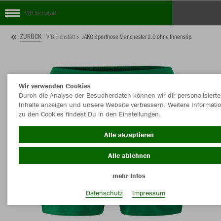
VfB Eichstätt
ZURÜCK
VfB Eichstätt
JAKO Sporthose Manchester 2.0 ohne Innenslip
Wir verwenden Cookies
Durch die Analyse der Besucherdaten können wir dir personalisierte
Inhalte anzeigen und unsere Website verbessern. Weitere Informati
zu den Cookies findest Du in den Einstellungen.
Alle akzeptieren
Alle ablehnen
mehr Infos
Datenschutz
Impressum