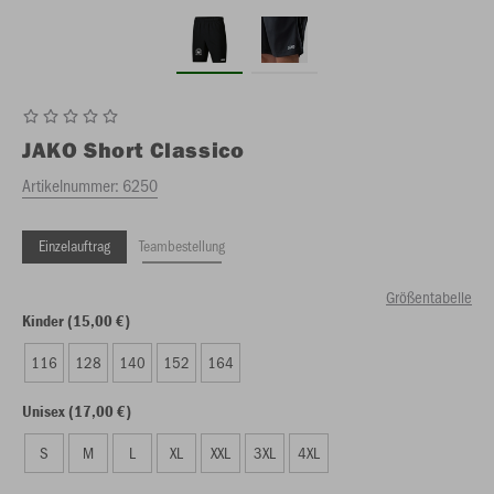
JAKO
Short Classico
Artikelnummer:
6250
Einzelauftrag
Teambestellung
Größentabelle
Kinder (15,00 €)
116
128
140
152
164
Unisex (17,00 €)
S
M
L
XL
XXL
3XL
4XL