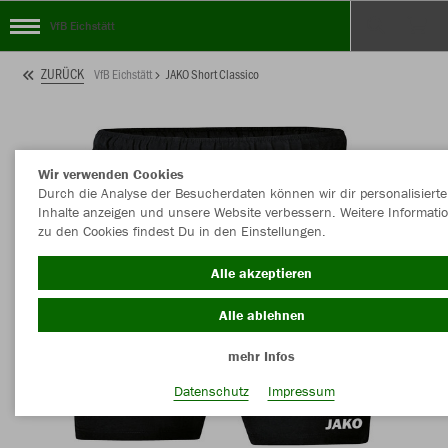
VfB Eichstätt
ZURÜCK
VfB Eichstätt
JAKO Short Classico
Wir verwenden Cookies
Durch die Analyse der Besucherdaten können wir dir personalisierte
Inhalte anzeigen und unsere Website verbessern. Weitere Informati
zu den Cookies findest Du in den Einstellungen.
Alle akzeptieren
Alle ablehnen
mehr Infos
Datenschutz
Impressum