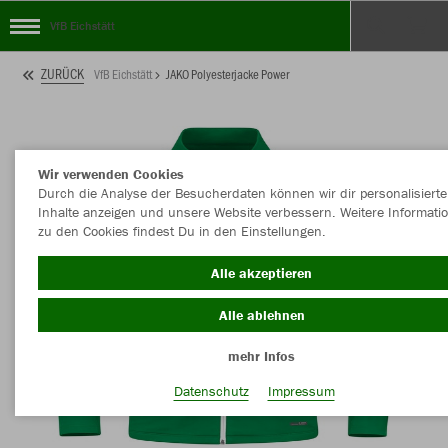
VfB Eichstätt
ZURÜCK
VfB Eichstätt
JAKO Polyesterjacke Power
Wir verwenden Cookies
Durch die Analyse der Besucherdaten können wir dir personalisierte
Inhalte anzeigen und unsere Website verbessern. Weitere Informati
zu den Cookies findest Du in den Einstellungen.
Alle akzeptieren
Alle ablehnen
mehr Infos
Datenschutz
Impressum