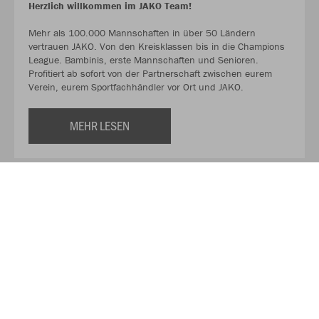
Herzlich willkommen im JAKO Team!
Mehr als 100.000 Mannschaften in über 50 Ländern
vertrauen JAKO. Von den Kreisklassen bis in die Champions
League. Bambinis, erste Mannschaften und Senioren.
Profitiert ab sofort von der Partnerschaft zwischen eurem
Verein, eurem Sportfachhändler vor Ort und JAKO.
MEHR LESEN
Über JAKO