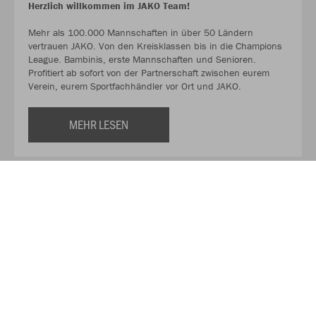
Herzlich willkommen im JAKO Team!
Mehr als 100.000 Mannschaften in über 50 Ländern
vertrauen JAKO. Von den Kreisklassen bis in die Champions
League. Bambinis, erste Mannschaften und Senioren.
Profitiert ab sofort von der Partnerschaft zwischen eurem
Verein, eurem Sportfachhändler vor Ort und JAKO.
MEHR LESEN
Über JAKO