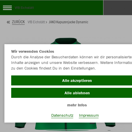
VfB Eichstätt
ZURÜCK
VfB Eichstätt
JAKO Kapuzenjacke Dynamic
Wir verwenden Cookies
Durch die Analyse der Besucherdaten können wir dir personalisierte
Inhalte anzeigen und unsere Website verbessern. Weitere Informati
zu den Cookies findest Du in den Einstellungen.
Alle akzeptieren
Alle ablehnen
mehr Infos
Datenschutz
Impressum