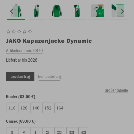
JAKO
Kapuzenjacke Dynamic
Artikelnummer:
6870
Lieferbar bis 2028
Einzelauftrag
Teambestellung
Größentabelle
Kinder (63,00 €)
116
128
140
152
164
Unisex (69,00 €)
S
M
L
XL
XXL
3XL
4XL