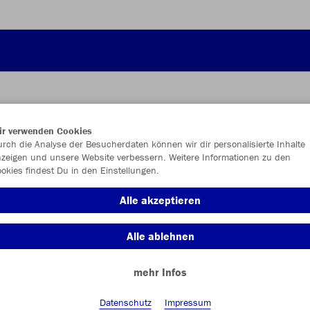
ir verwenden Cookies
JAK
rch die Analyse der Besucherdaten können wir dir personalisierte Inhalte
zeigen und unsere Website verbessern. Weitere Informationen zu den
okies findest Du in den Einstellungen.
Alle akzeptieren
Einzelau
Alle ablehnen
mehr Infos
Kinder (60,
128
14
Datenschutz
Impressum