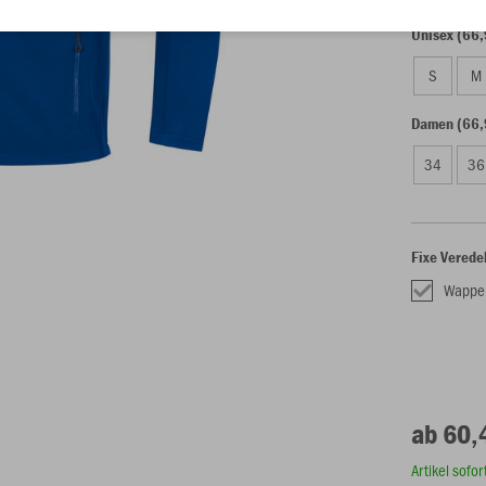
Unisex (66,
S
M
Damen (66,
34
36
Fixe Verede
Wappe
ab 60,
Artikel sofo