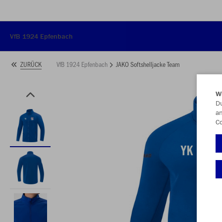
VfB 1924 Epfenbach
VfB 1924 Epfenbach
JAKO Softshelljacke Team
ZURÜCK
W
Du
an
Co