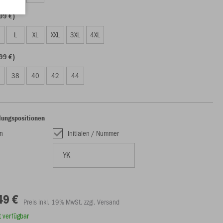
99 €)
L
XL
XXL
3XL
4XL
99 €)
38
40
42
44
lungspositionen
n
Initialen / Nummer
49 €
Preis inkl. 19% MwSt. zzgl. Versand
rt verfügbar