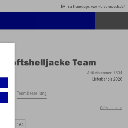
Zur Homepage: www.vfb-epfenbach.de/
O
Softshelljacke Team
Artikelnummer:
7604
Lieferbar bis 2026
ftrag
Teambestellung
Größentabelle
49 €)
0
152
164