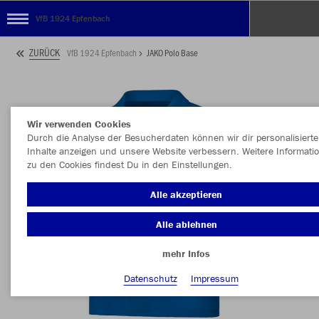
VfB 1924 Epfenbach
ZURÜCK
VfB 1924 Epfenbach
JAKO Polo Base
Wir verwenden Cookies
Durch die Analyse der Besucherdaten können wir dir personalisierte
Inhalte anzeigen und unsere Website verbessern. Weitere Informati
zu den Cookies findest Du in den Einstellungen.
Alle akzeptieren
Alle ablehnen
mehr Infos
Datenschutz
Impressum