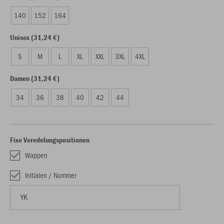
140
152
164
Unisex (31,24 €)
S
M
L
XL
XXL
3XL
4XL
Damen (31,24 €)
34
36
38
40
42
44
Fixe Veredelungspositionen
Wappen
Initialen / Nummer