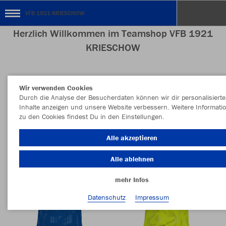
VFB 1921 KRIESCHOW
Herzlich Willkommen im Teamshop VFB 1921
KRIESCHOW
Wir verwenden Cookies
Nachhaltig
Farbe
Durch die Analyse der Besucherdaten können wir dir personalisierte
Inhalte anzeigen und unsere Website verbessern. Weitere Informati
zu den Cookies findest Du in den Einstellungen.
Alle akzeptieren
Alle ablehnen
mehr Infos
Datenschutz
Impressum