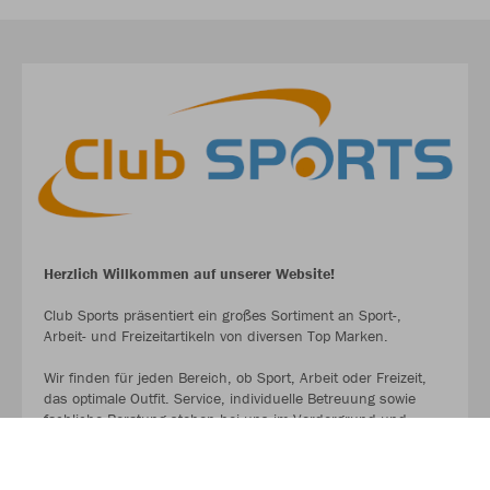
Herzlich Willkommen auf unserer Website!
Club Sports präsentiert ein großes Sortiment an Sport-,
Arbeit- und Freizeitartikeln von diversen Top Marken.
Wir finden für jeden Bereich, ob Sport, Arbeit oder Freizeit,
das optimale Outfit. Service, individuelle Betreuung sowie
fachliche Beratung stehen bei uns im Vordergrund und
unser hauseigenes Druckservice (Logo- und
Schriftzuggestaltung) gibt deinem Wunschartikel eine ganz
persönliche Note.