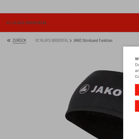
VC KLAFS BRIXENTAL
VC KLAFS BRIXENTAL
JAKO Stirnband Funktion
ZURÜCK
W
Du
an
Co