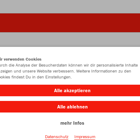
ir verwenden Cookies
JAK
rch die Analyse der Besucherdaten können wir dir personalisierte Inhalte
zeigen und unsere Website verbessern. Weitere Informationen zu den
okies findest Du in den Einstellungen.
Alle akzeptieren
Einzelau
Alle ablehnen
mehr Infos
Größe (9,0
One size
Datenschutz
Impressum