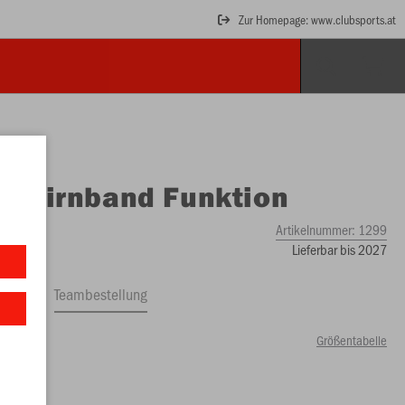
Zur Homepage: www.clubsports.at
O
Stirnband Funktion
Artikelnummer:
1299
Lieferbar bis 2027
ftrag
Teambestellung
Größentabelle
0 €)