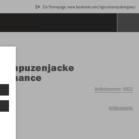
Zur Homepage: www.facebook.com/sgmuntereszabergaeu/
O
Kapuzenjacke
formance
Artikelnummer:
6822
Größentabelle