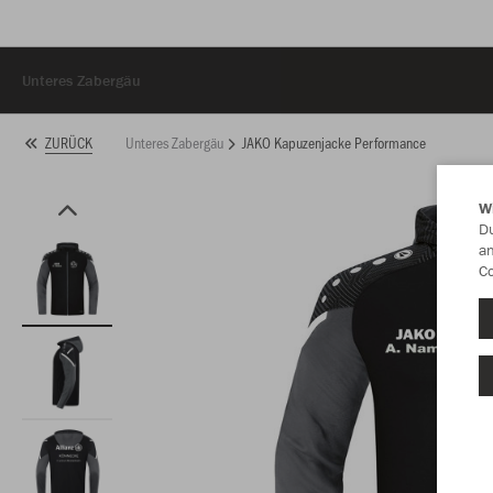
Unteres Zabergäu
Unteres Zabergäu
JAKO Kapuzenjacke Performance
ZURÜCK
W
Du
an
Co