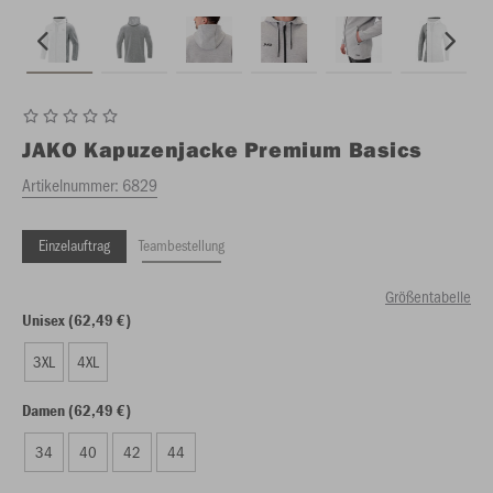
JAKO
Kapuzenjacke Premium Basics
Artikelnummer:
6829
Einzelauftrag
Teambestellung
Größentabelle
Unisex (62,49 €)
3XL
4XL
Damen (62,49 €)
34
40
42
44